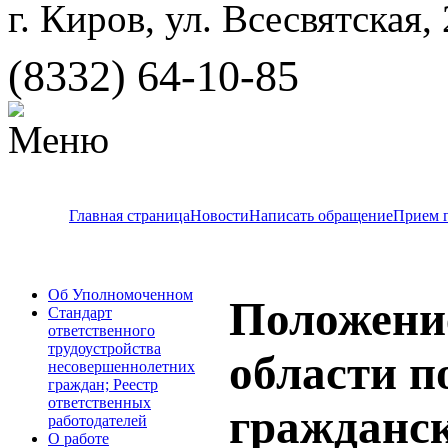
г. Киров, ул. Всесвятская,
(8332) 64-10-85
Главная страница
Новости
Написать обращение
Прием 
Об Уполномоченном
Положение
Стандарт
ответственного
трудоустройства
области п
несовершеннолетних
граждан; Реестр
ответственных
гражданс
работодателей
О работе