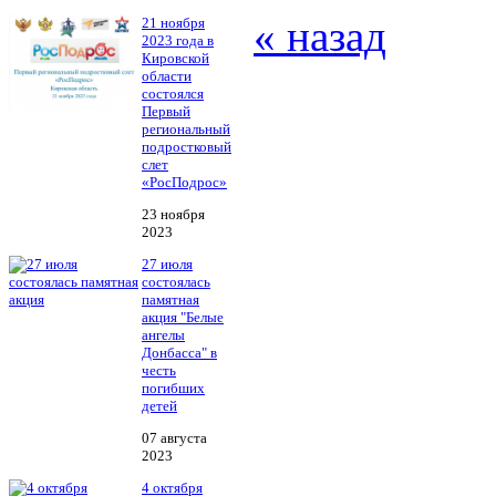
« назад
21 ноября
2023 года в
Кировской
области
состоялся
Первый
региональный
подростковый
слет
«РосПодрос»
23 ноября
2023
27 июля
состоялась
памятная
акция "Белые
ангелы
Донбасса" в
честь
погибших
детей
07 августа
2023
4 октября