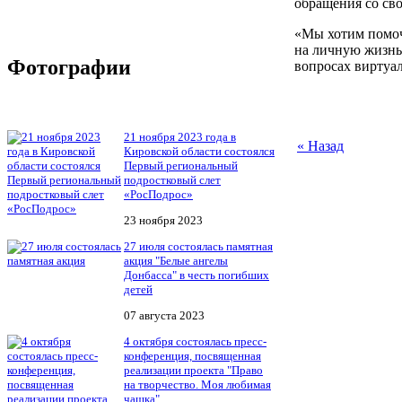
обращения со св
«Мы хотим помоч
на личную жизнь
Фотографии
вопросах виртуа
21 ноября 2023 года в
« Назад
Кировской области состоялся
Первый региональный
подростковый слет
«РосПодрос»
23 ноября 2023
27 июля состоялась памятная
акция "Белые ангелы
Донбасса" в честь погибших
детей
07 августа 2023
4 октября состоялась пресс-
конференция, посвященная
реализации проекта "Право
на творчество. Моя любимая
чашка"