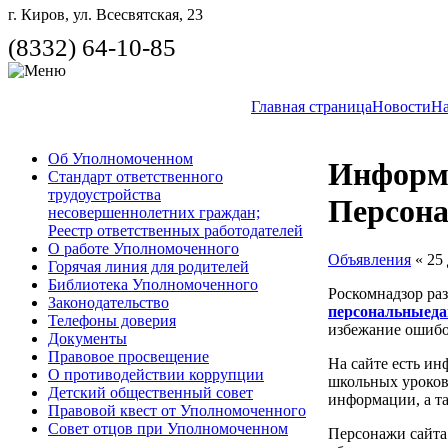
г. Киров, ул. Всесвятская, 23
(8332) 64-10-85
Главная страница
Новости
На
Об Уполномоченном
Информа
Стандарт ответственного
трудоустройства
Персона
несовершеннолетних граждан;
Реестр ответственных работодателей
О работе Уполномоченного
Объявления
« 25 
Горячая линия для родителей
Библиотека Уполномоченного
Роскомнадзор ра
Законодательство
персональныеда
Телефоны доверия
избежание ошибок
Документы
Правовое просвещение
На сайте есть ин
О противодействии коррупции
школьных уроков 
Детский общественный совет
информации, а та
Правовой квест от Уполномоченного
Совет отцов при Уполномоченном
Персонажи сайта 