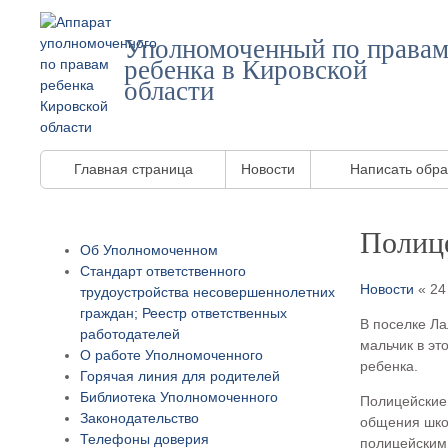
Уполномоченный по права
ребенка в Кировской
области
Главная страница
Новости
Написать обр
Полиц
Об Уполномоченном
Стандарт ответственного
Новости
« 24
трудоустройства несовершеннолетних
граждан; Реестр ответственных
В поселке Ла
работодателей
мальчик в эт
О работе Уполномоченного
ребенка.
Горячая линия для родителей
Библиотека Уполномоченного
Полицейские 
Законодательство
общения шко
Телефоны доверия
полицейским 