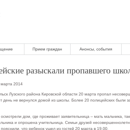
м
ащение
Прием граждан
Анонсы, события
ейские разыскали пропавшего шко
 марта 2014
льск Лузского района Кировской области 20 марта пропал несовер
от день не вернулся домой из школы. Более 20 полицейских были з
осмотрели дом, где проживает заявительница – мать мальчика, так
льника и опрошена учительница. Семьи друзей несовершеннолетн
пояснили, что ребенок ушел из гостей 20 марта в 19.00.