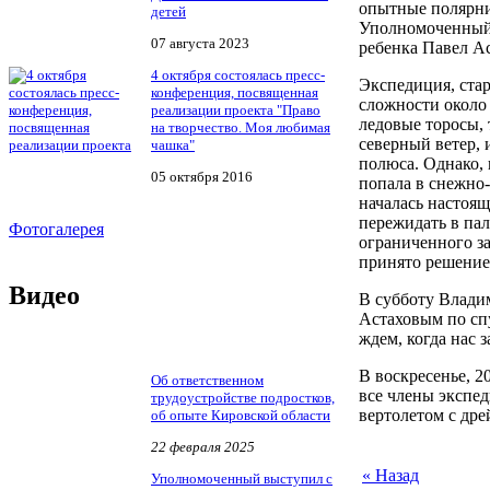
опытные полярн
детей
Уполномоченный
07 августа 2023
ребенка Павел Ас
4 октября состоялась пресс-
Экспедиция, стар
конференция, посвященная
сложности около
реализации проекта "Право
ледовые торосы,
на творчество. Моя любимая
северный ветер, 
чашка"
полюса. Однако,
05 октября 2016
попала в снежно
началась настоящ
пережидать в пал
Фотогалерея
ограниченного з
принято решение
Видео
В субботу Влади
Астаховым по сп
ждем, когда нас 
В воскресенье, 2
Об ответственном
все члены экспе
трудоустройстве подростков,
вертолетом с др
об опыте Кировской области
22 февраля 2025
« Назад
Уполномоченный выступил с