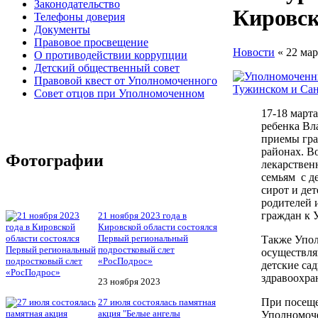
Законодательство
Кировск
Телефоны доверия
Документы
Правовое просвещение
Новости
« 22 мар
О противодействии коррупции
Детский общественный совет
Правовой квест от Уполномоченного
Совет отцов при Уполномоченном
17-18 март
ребенка Вл
приемы гра
районах. В
Фотографии
лекарствен
семьям с д
сирот и де
родителей 
граждан к
21 ноября 2023 года в
Кировской области состоялся
Первый региональный
Также Упол
подростковый слет
осуществля
«РосПодрос»
детские са
здравоохра
23 ноября 2023
При посеще
27 июля состоялась памятная
акция "Белые ангелы
Уполномоче