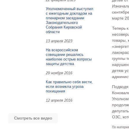
детей от
Изначал
Уполномоченный выступил
сентябре
с ежегодным докладом на
пленарном заседании
марте 20
Законодательного
Собрания Кировской
Теперь 
области
несовер
товары, 
13 апреля 2023
«энергет
На всероссийском
лакокра
совещании решались
группы т
наиболее острые вопросы
защиты детства
нарушен
детям у
29 ноября 2016
админис
Как правильно себя вести,
если возникла угроза
Подводя 
похищения
Коновало
Уполном
12 апреля 2016
продолже
депутат
ОЗС, кот
Смотреть все видео
По материа