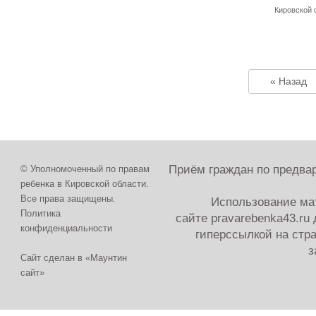
Кировской 
« Назад
Приём граждан по предвар
© Уполномоченный по правам
ребенка в Кировской области.
Все права защищены.
Использование ма
Политика
сайте
pravarebenka
43.ru
конфиденциальности
гиперссылкой на стра
з
Сайт сделан в «Маунтин
сайт»