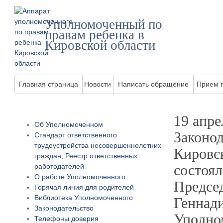
Уполномоченный по
правам ребенка в
Кировской области
Главная страница
Новости
Написать обращение
Прием 
19 апре
Об Уполномоченном
Законо
Стандарт ответственного
трудоустройства несовершеннолетних
Кировс
граждан; Реестр ответственных
состоял
работодателей
О работе Уполномоченного
Предсе
Горячая линия для родителей
Библиотека Уполномоченного
Геннад
Законодательство
Уполно
Телефоны доверия