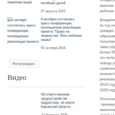
готовитс
погибших детей
законом
ребенка 
07 августа 2023
4 октября состоялась
Владими
пресс-конференция,
за год о
посвященная реализации
граждан
проекта "Право на
творчество. Моя любимая
образов
чашка"
популярн
таких об
05 октября 2016
более 30
что жите
поводу у
Фотогалерея
сравнени
количест
Видео
реализа
2016 год
2020 год
Об ответственном
трудоустройстве
Уполном
подростков, об опыте
принима
Кировской области
законоп
22 февраля 2025