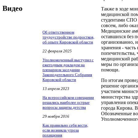
Видео
Также в ходе мо
медицинской пом
студентами СПО 
совсем, либо ок
Медицинские амб
Об ответственном
оставшихся без п
трудоустройстве подростков,
организованно, н
об опыте Кировской области
хранения - часть
22 февраля 2025
попечительства, 
медицинский раб
Уполномоченный выступил с
меры по организ
ежегодным докладом на
помощи.
пленарном заседании
Законодательного Собрания
Кировской области
По итогам прове
решение организ
13 апреля 2023
участием минист
министерства зд
На всероссийском совещании
управления опек
решались наиболее острые
вопросы защиты детства
города Кирова. В
Обозначенные во
29 ноября 2016
Уполномоченног
Как правильно себя вести,
если возникла угроза
похищения