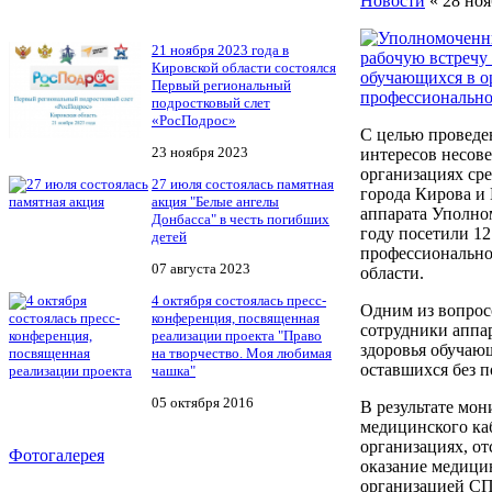
Новости
« 28 ноя
21 ноября 2023 года в
Кировской области состоялся
Первый региональный
подростковый слет
«РосПодрос»
С целью проведе
23 ноября 2023
интересов несов
организациях ср
27 июля состоялась памятная
города Кирова и
акция "Белые ангелы
аппарата Уполно
Донбасса" в честь погибших
году посетили 12
детей
профессионально
07 августа 2023
области.
4 октября состоялась пресс-
Одним из вопрос
конференция, посвященная
сотрудники аппа
реализации проекта "Право
здоровья обучающ
на творчество. Моя любимая
оставшихся без п
чашка"
05 октября 2016
В результате мон
медицинского ка
организациях, от
Фотогалерея
оказание медици
организацией СП