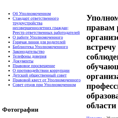
Об Уполномоченном
Уполно
Стандарт ответственного
трудоустройства
правам 
несовершеннолетних граждан;
Реестр ответственных работодателей
организ
О работе Уполномоченного
Горячая линия для родителей
встречу
Библиотека Уполномоченного
Законодательство
соблюде
Телефоны доверия
Документы
обучающ
Правовое просвещение
О противодействии коррупции
организ
Детский общественный совет
Правовой квест от Уполномоченного
професс
Совет отцов при Уполномоченном
образов
области
Фотографии