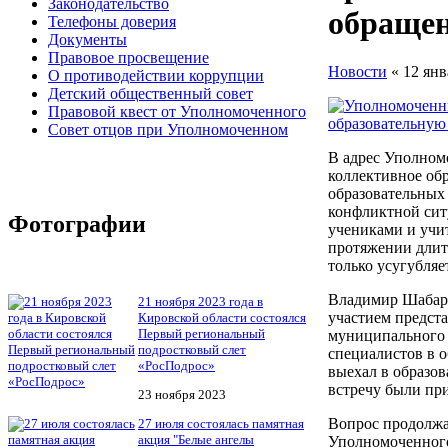
Законодательство
обраще
Телефоны доверия
Документы
Правовое просвещение
Новости
« 12 янв
О противодействии коррупции
Детский общественный совет
Правовой квест от Уполномоченного
Совет отцов при Уполномоченном
В адрес Уполном
коллективное об
образовательных
конфликтной сит
Фотографии
учениками и учи
протяжении длит
только усугубляе
Владимир Шабард
21 ноября 2023 года в
участием предст
Кировской области состоялся
Первый региональный
муниципального 
подростковый слет
специалистов в о
«РосПодрос»
выехал в образо
встречу были пр
23 ноября 2023
Вопрос продолжа
27 июля состоялась памятная
акция "Белые ангелы
Уполномоченног