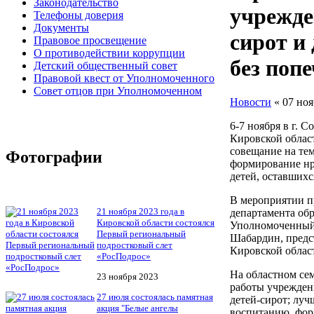
Законодательство
учрежде
Телефоны доверия
Документы
сирот и
Правовое просвещение
О противодействии коррупции
без поп
Детский общественный совет
Правовой квест от Уполномоченного
Совет отцов при Уполномоченном
Новости
« 07 ноя
6-7 ноября в г. 
Кировской облас
совещание на те
Фотографии
формирование нр
детей, оставшихс
В мероприятии п
21 ноября 2023 года в
департамента об
Кировской области состоялся
Уполномоченный
Первый региональный
Шабардин, предс
подростковый слет
Кировской облас
«РосПодрос»
На областном се
23 ноября 2023
работы учрежден
27 июля состоялась памятная
детей-сирот; лу
акция "Белые ангелы
воспитанию, фор