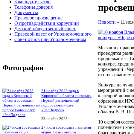
Законодательство
просве
Телефоны доверия
Документы
Правовое просвещение
Новости
« 11 ноя
О противодействии коррупции
Детский общественный совет
Правовой квест от Уполномоченного
Совет отцов при Уполномоченном
Месячник правов
проводятся разл
продолжается. Т
конкурса среди 
Фотографии
учреждений «Чер
использованием 
Конкурс на лучш
мероприятий с д
21 ноября 2023 года в
кафедрой дошкол
Кировской области состоялся
Первый региональный
образования ИРО
подростковый слет
Уполномоченным 
«РосПодрос»
области В. В. Ш
23 ноября 2023
10 октября состо
победителей кон
27 июля состоялась памятная
акция "Белые ангелы
благодарственные