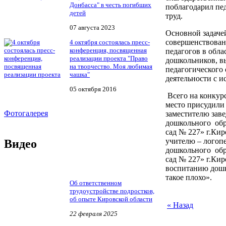
Донбасса" в честь погибших
поблагодарил пед
детей
труд.
07 августа 2023
Основной задаче
совершенствован
4 октября состоялась пресс-
конференция, посвященная
педагогов в обла
реализации проекта "Право
дошкольников, в
на творчество. Моя любимая
педагогического
чашка"
деятельности с и
05 октября 2016
Всего на конкурс
место присудил
Фотогалерея
заместителю за
дошкольного обр
сад № 227» г.Ки
учителю – логоп
Видео
дошкольного обр
сад № 227» г.Кир
воспитанию дошк
такое плохо».
Об ответственном
трудоустройстве подростков,
об опыте Кировской области
« Назад
22 февраля 2025