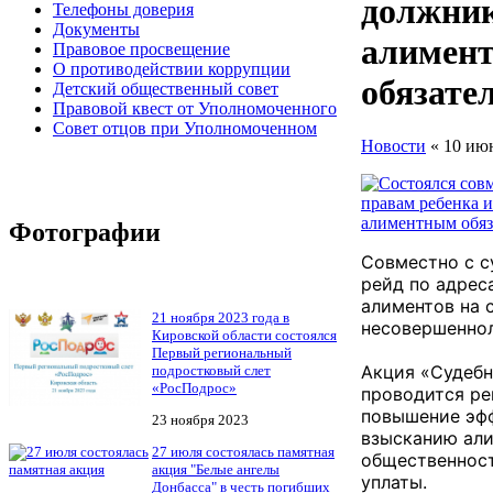
должни
Телефоны доверия
Документы
алимен
Правовое просвещение
О противодействии коррупции
обязате
Детский общественный совет
Правовой квест от Уполномоченного
Совет отцов при Уполномоченном
Новости
« 10 ию
Фотографии
Совместно с с
рейд по адрес
алиментов на 
21 ноября 2023 года в
несовершеннол
Кировской области состоялся
Первый региональный
Акция «Судеб
подростковый слет
«РосПодрос»
проводится ре
повышение эф
23 ноября 2023
взысканию али
27 июля состоялась памятная
общественност
акция "Белые ангелы
уплаты.
Донбасса" в честь погибших