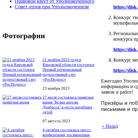
Правовой квест от Уполномоченного
Совет отцов при Уполномоченном
https://di
Конкурс тв
мультфиль
Региональн
Фотографии
конкурса п
https://dis
21 ноября 2023 года в
Конкурс ме
Кировской области состоялся
Первый региональный
https://di
подростковый слет
«РосПодрос»
Ежегодно Уполно
информацию и ср
23 ноября 2023
заявок и работ!
27 июля состоялась памятная
акция "Белые ангелы
Призёры и поб
Донбасса" в честь погибших
письмами и пр
детей
07 августа 2023
« Назад
4 октября состоялась пресс-
конференция, посвященная