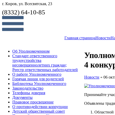
г. Киров, ул. Всесвятская, 23
(8332) 64-10-85
Главная страница
Новости
На
Об Уполномоченном
Уполном
Стандарт ответственного
трудоустройства
4 конкур
несовершеннолетних граждан;
Реестр ответственных работодателей
О работе Уполномоченного
Новости
« 06 окт
Горячая линия для родителей
Библиотека Уполномоченного
Законодательство
Телефоны доверия
Принимайте учас
Документы
Правовое просвещение
Объявлены тради
О противодействии коррупции
Детский общественный совет
Областной 