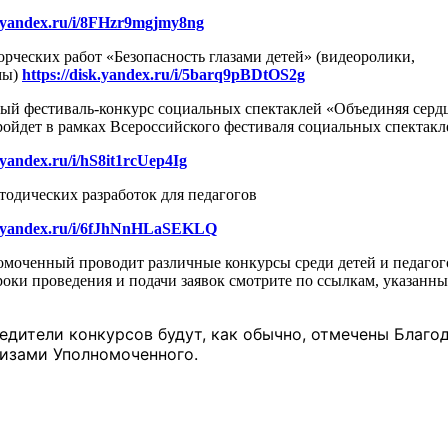
sk.yandex.ru/i/8FHzr9mgjmy8ng
орческих работ «Безопасность глазами детей» (видеоролики,
мы)
https://disk.yandex.ru/i/5barq9pBDtOS2g
ый фестиваль-конкурс социальных спектаклей «Объединяя сердц
ройдет в рамках Всероссийского фестиваля социальных спектак
k.yandex.ru/i/hS8it1rcUep4Ig
тодических разработок для педагогов
sk.yandex.ru/i/6fJhNnHLaSEKLQ
моченный проводит различные конкурсы среди детей и педаго
оки проведения и подачи заявок смотрите по ссылкам, указан
едители конкурсов будут, как обычно, отмечены Благ
изами Уполномоченного.