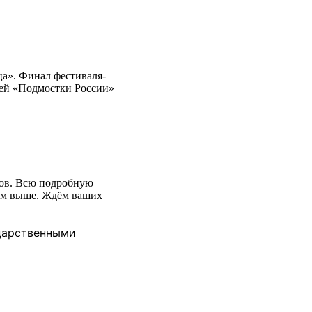
а». Финал фестиваля-
лей «Подмостки России»
гов. Всю подробную
ным выше. Ждём ваших
одарственными