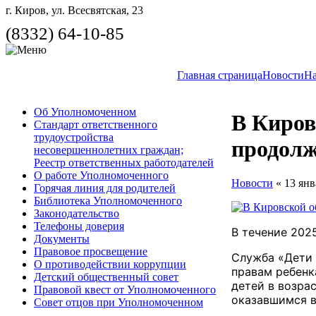
г. Киров, ул. Всесвятская, 23
(8332) 64-10-85
Главная страница
Новости
На
Об Уполномоченном
В Киров
Стандарт ответственного
трудоустройства
продолж
несовершеннолетних граждан;
Реестр ответственных работодателей
О работе Уполномоченного
Новости
« 13 янв
Горячая линия для родителей
Библиотека Уполномоченного
Законодательство
Телефоны доверия
В течение 202
Документы
Правовое просвещение
Служба «Дети 
О противодействии коррупции
правам ребенк
Детский общественный совет
детей в возра
Правовой квест от Уполномоченного
оказавшимся в
Совет отцов при Уполномоченном