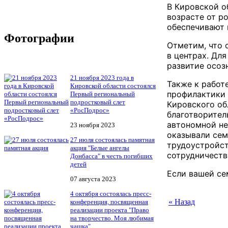
В Кировской о
возрасте от р
обеспечивают 
Фотографии
Отметим, что 
в центрах. Дл
развитие осоз
21 ноября 2023 года в
Также к работ
Кировской области состоялся
профилактики 
Первый региональный
подростковый слет
Кировского об
«РосПодрос»
благотворител
автономной не
23 ноября 2023
оказывали сем
27 июля состоялась памятная
трудоустройст
акция "Белые ангелы
сотрудничеств
Донбасса" в честь погибших
детей
Если вашей се
07 августа 2023
4 октября состоялась пресс-
« Назад
конференция, посвященная
реализации проекта "Право
на творчество. Моя любимая
чашка"