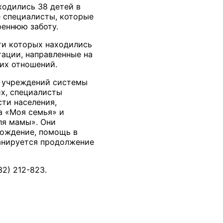
ходились 38 детей в
е специалисты, которые
реннюю заботу.
ти которых находились
тации, направленные на
их отношений.
и учреждений системы
х, специалисты
сти населения,
а «Моя семья» и
ля мамы». Они
вождение, помощь в
ланируется продолжение
2) 212-823.