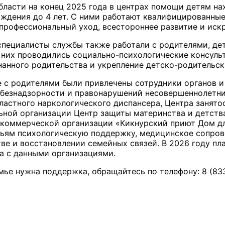
бласти на конец 2025 года в центрах помощи детям на
ождения до 4 лет. С ними работают квалифицированны
профессиональный уход, всестороннее развитие и иск
специалисты службы также работали с родителями, де
я них проводились социально-психологические консуль
нанного родительства и укрепление детско-родительск
е с родителями были привлечены сотрудники органов 
безнадзорности и правонарушений несовершеннолетни
ластного наркологического диспансера, Центра занято
ьной организации Центр защиты материнства и детств
коммерческой организации «Кикнурский приют Дом д
ьям психологическую поддержку, медицинское сопро
ве и восстановлении семейных связей. В 2026 году п
а с данными организациями.
мье нужна поддержка, обращайтесь по телефону: 8 (833