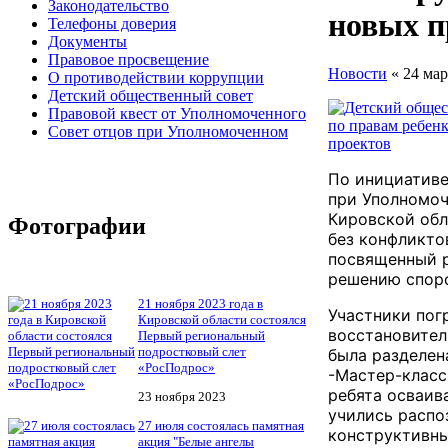
Законодательство
новых п
Телефоны доверия
Документы
Правовое просвещение
Новости
« 24 мар
О противодействии коррупции
Детский общественный совет
Правовой квест от Уполномоченного
Совет отцов при Уполномоченном
По инициативе
при Уполномоч
Кировской обл
Фотографии
без конфликто
посвященный 
решению споро
21 ноября 2023 года в
​Участники пог
Кировской области состоялся
восстановител
Первый региональный
подростковый слет
была разделен
«РосПодрос»
️​-Мастер-клас
ребята осваив
23 ноября 2023
учились распо
27 июля состоялась памятная
конструктивны
акция "Белые ангелы