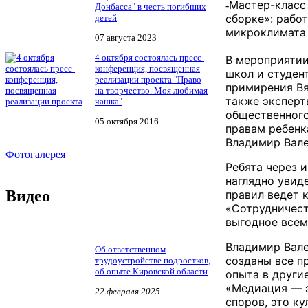
️​Мастер-клас
-
Донбасса" в честь погибших
сборке»: рабо
детей
микроклимата 
07 августа 2023
4 октября состоялась пресс-
В мероприятии
конференция, посвященная
школ и студен
реализации проекта "Право
примирения Вя
на творчество. Моя любимая
также эксперт
чашка"
общественного
05 октября 2016
правам ребенк
Владимир Вале
Фотогалерея
​Ребята через
наглядно увиде
Видео
правил ведет 
«Сотрудничест
выгодное всем
Владимир Вале
Об ответственном
созданы все п
трудоустройстве подростков,
об опыте Кировской области
опыта в други
​«Медиация — 
22 февраля 2025
споров, это к