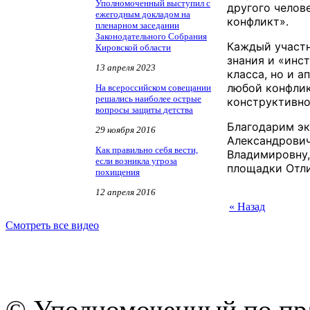
Уполномоченный выступил с
другого челове
ежегодным докладом на
конфликт».
пленарном заседании
Законодательного Собрания
​Каждый участ
Кировской области
знания и «инс
13 апреля 2023
класса, но и а
любой конфли
На всероссийском совещании
решались наиболее острые
конструктивно
вопросы защиты детства
Благодарим эк
29 ноября 2016
Александрович
Как правильно себя вести,
Владимировну,
если возникла угроза
площадки Отл
похищения
12 апреля 2016
« Назад
Смотреть все видео
© Уполномоченный по пра