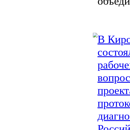
объед
В Киро
состоя
рабоче
вопрос
проект
проток
диагно
Росси