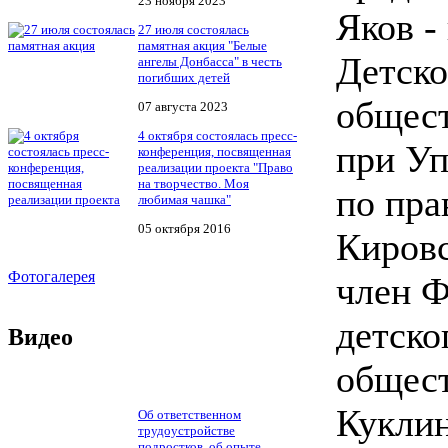
23 ноября 2023
Яков -
27 июля состоялась
памятная акция "Белые
Детско
ангелы Донбасса" в честь
погибших детей
общест
07 августа 2023
4 октября состоялась пресс-
при У
конференция, посвященная
реализации проекта "Право
на творчество. Моя
по пра
любимая чашка"
05 октября 2016
Кировс
Фотогалерея
член Ф
детско
Видео
общест
Куклин
Об ответственном
трудоустройстве
подростков, об опыте