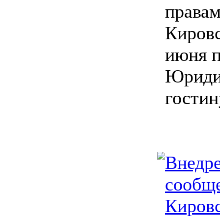
правам
Кировс
июня 
Юриди
гостин
Внедре
сообще
Кировс