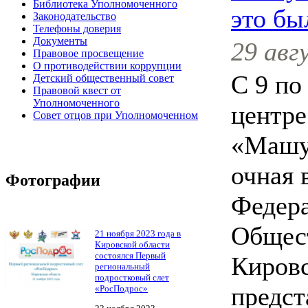
Библиотека Уполномоченного
это бы
Законодательство
Телефоны доверия
Документы
29 авг
Правовое просвещение
О противодействии коррупции
С 9 по
Детский общественный совет
Правовой квест от
Уполномоченного
центре
Совет отцов при Уполномоченном
«Машу
очная 
Фотографии
Федера
Общест
21 ноября 2023 года в
Кировской области
состоялся Первый
Кировс
региональный
подростковый слет
предст
«РосПодрос»