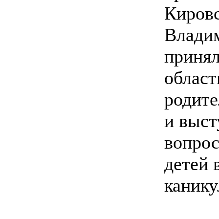
Кировс
Влади
принял
облас
родите
и выст
вопрос
детей 
канику