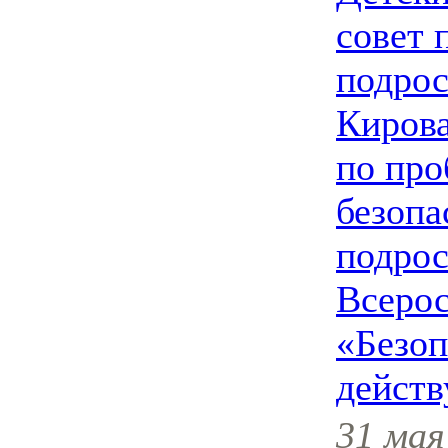
совет 
подрос
Кирова
по пр
безопа
подрос
Всерос
«Безоп
дейст
31 мая