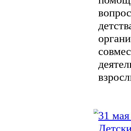
вопро
детств
орган
совме
деятел
взросл
31 мая
Детск