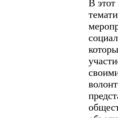
В этот
темати
меропр
социал
которы
участи
своими
волонт
предст
общес