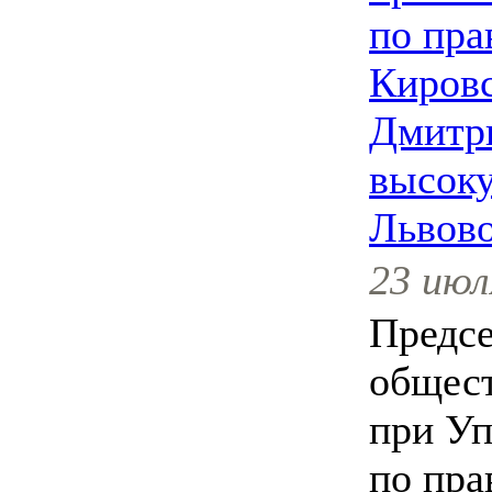
по пра
Кировс
Дмитр
высоку
Львово
23 июл
Предсе
общест
при У
по пра