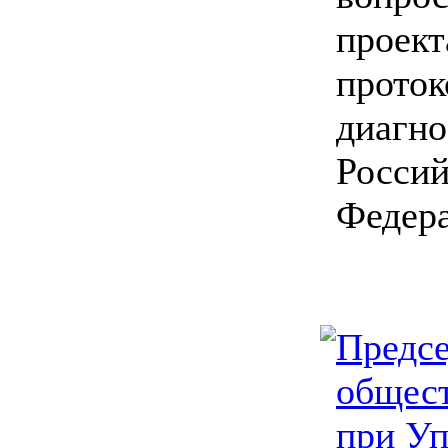
проект
проток
диагно
Россий
Федер
Предсе
общест
при У