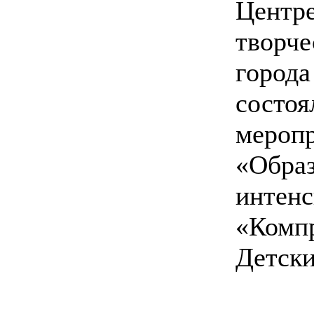
Центре
творче
города
состоя
меропр
«Обра
интенс
«Компр
Детск