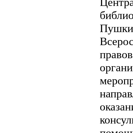
Центра
библио
Пушки
Всерос
правов
органи
меропр
направ
оказан
консул
помощ