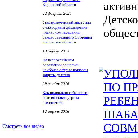
активн
Кировской области
22 февраля 2025
Детско
Уполномоченный выступил
с ежегодным докладом на
общест
пленарном заседании
Законодательного Собрания
Кировской области
13 апреля 2023
На всероссийском
совещании решались
УПОЛ
наиболее острые вопросы
защиты детства
ПО П
29 ноября 2016
Как правильно себя вести,
РЕБЕ
если возникла угроза
похищения
ШАБА
12 апреля 2016
СОВМ
Смотреть все видео