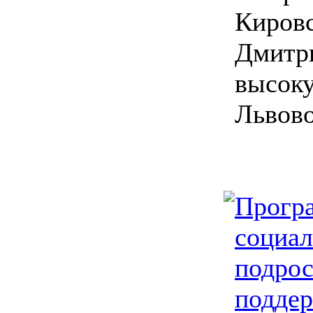
Кировс
Дмитр
высоку
Львово
Прогр
социал
подрос
поддер