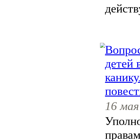
дейст
Вопрос
детей 
канику
повест
16 мая
Уполн
правам