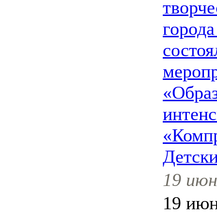
творче
города
состоя
меропр
«Обра
интенс
«Компр
Детск
19 июн
19 июн